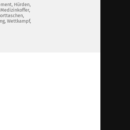
pment
,
Hürden
,
,
Medizinkoffer
,
orttaschen
,
ing
,
Wettkampf
,