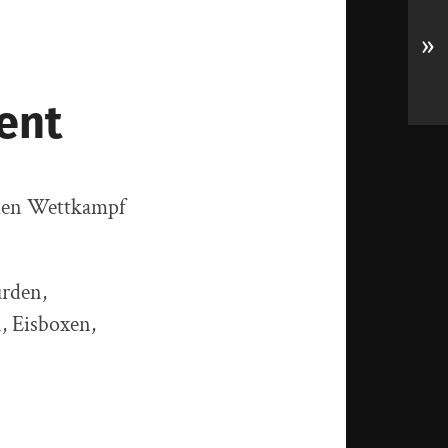
»
ent
 den Wettkampf
rden,
, Eisboxen,