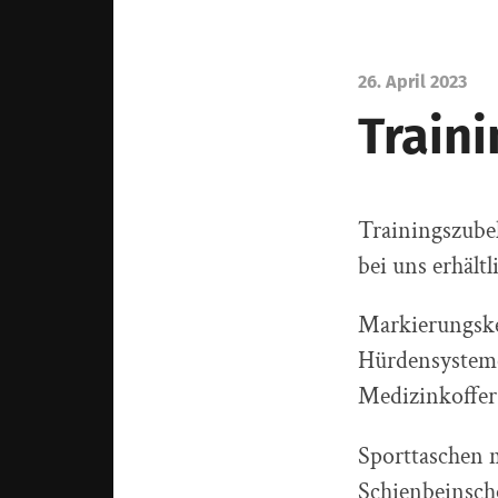
26. April 2023
Train
Trainingszube
bei uns erhältl
Markierungske
Hürdensysteme,
Medizinkoffer
Sporttaschen 
Schienbeinsc